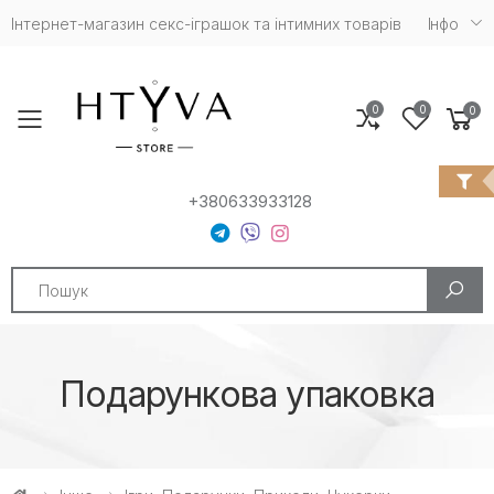
Інтернет-магазин cекс-іграшок та інтимних товарів
Iнфо
0
0
0
Toggle mobile menu
+380633933128
Search
Подарункова упаковка