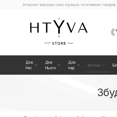
Інтернет-магазин cекс-іграшок та інтимних товарів
Для
Для
Для
Аптека
Бі
Неї
Нього
пар
Збу