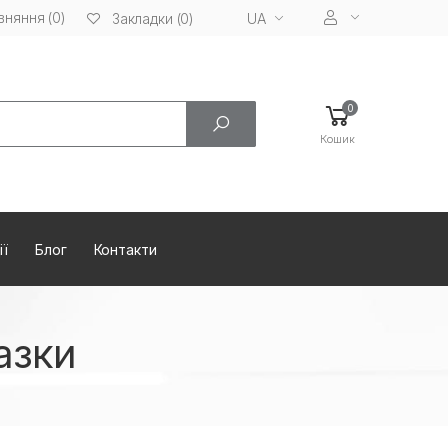
вняння (0)
UA
Закладки (0)
0
Кошик
ії
Блог
Контакти
азки