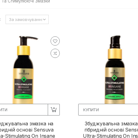
і Та Стимулюючі Змазки
:
ИТИ
КУПИТИ
уджувальна змазка на
Збуджувальна змазка
бридній основі Sensuva
гібридній основі Sens
ra-Stimulating On Insane
Ultra-Stimulating On In