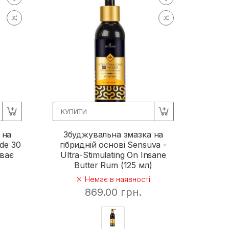
КУПИТИ
 на
Збуджувальна змазка на
ide 30
гібридній основі Sensuva -
іває
Ultra-Stimulating On Insane
Butter Rum (125 мл)
Немає в наявності
869.00 грн.