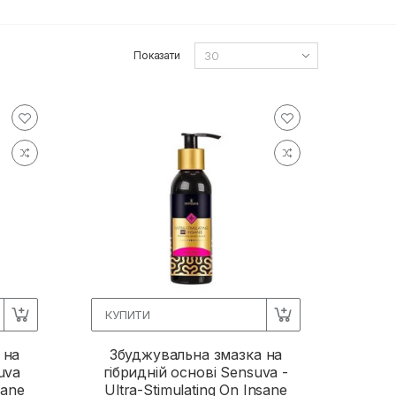
Показати
КУПИТИ
 на
Збуджувальна змазка на
uva
гібридній основі Sensuva -
sane
Ultra-Stimulating On Insane