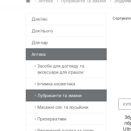
Аптека
Лубриканти Та Змазки
Збудлив
Сортувати
Для Неї
Для Нього
Для пар
Аптека
Засоби для догляду та
аксесуари для іграшок
Інтимна косметика
Лубриканти та змазки
КУП
Масажні олії та лосьйони
Зб
Презервативи
гі
Ult
Регулярний догляд за тілом