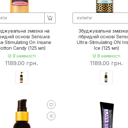
ИТИ
КУПИТИ
уджувальна змазка на
Збуджувальна змазка
бридній основі Sensuva
гібридній основі Sens
ra-Stimulating On Insane
Ultra-Stimulating ON In
otton Candy (125 мл)
Ice (125 мл)
В наявності
В наявності
1189.00 грн.
1189.00 грн.