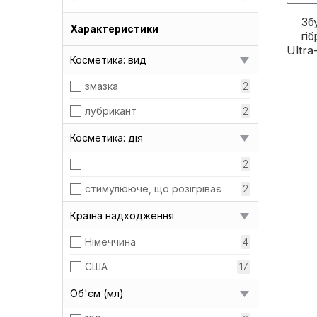
Зб
Характеристики
гі
Ultra
Косметика: вид
змазка
2
лубрикант
2
Косметика: дія
2
стимулююче, що розігріває
2
Країна надходження
Німеччина
4
США
17
Об'єм (мл)