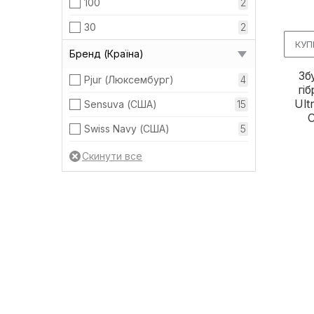
100
2
30
2
КУП
Бренд (Країна)
Зб
Pjur (Люксембург)
4
гі
Ult
Sensuva (США)
15
C
Swiss Navy (США)
5