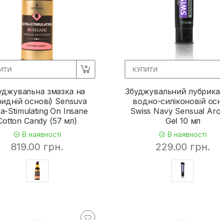
ИТИ
КУПИТИ
уджувальна змазка на
Збуджувальний лубрика
ридній основі) Sensuva
водно-силіконовій ос
ra-Stimulating On Insane
Swiss Navy Sensual Aro
Cotton Candy (57 мл)
Gel 10 мл
В наявності
В наявності
819.00 грн.
229.00 грн.