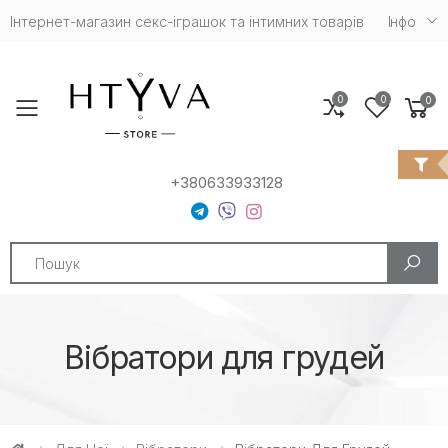
Інтернет-магазин cекс-іграшок та інтимних товарів
Iнфо
0
0
0
Toggle mobile menu
+380633933128
Search
Вібратори для грудей