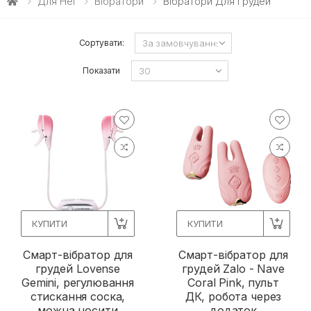
Для Неї
Вібратори
Вібратори Для Грудей
Сортувати:
Показати
КУПИТИ
КУПИТИ
Смарт-вібратор для
Смарт-вібратор для
грудей Lovense
грудей Zalo - Nave
Gemini, регулювання
Coral Pink, пульт
стискання соска,
ДК, робота через
можна носити
додаток