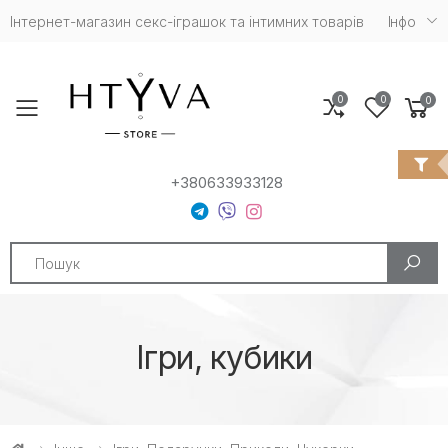
Інтернет-магазин cекс-іграшок та інтимних товарів
Iнфо
0
0
0
Toggle mobile menu
+380633933128
Search
Ігри, кубики