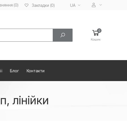
вняння (0)
UA
Закладки (0)
0
Кошик
ії
Блог
Контакти
, лінійки