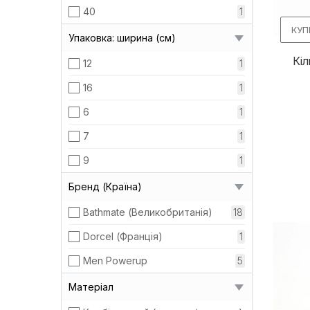
40
1
КУП
Упаковка: ширина (см)
Кі
12
1
16
1
6
1
7
1
9
1
Бренд (Країна)
Bathmate (Великобританія)
18
Dorcel (Франція)
1
Men Powerup
5
Матеріал