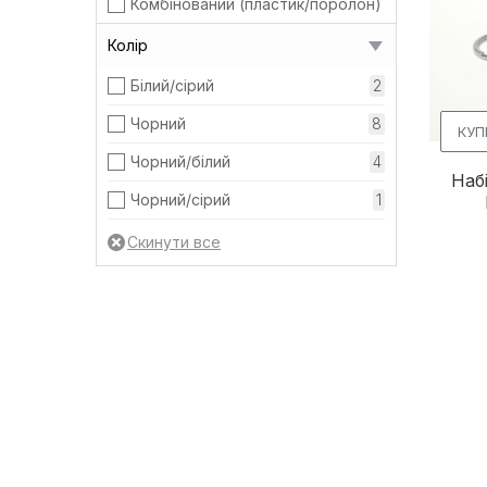
Комбінований (пластик/поролон)
1
Колір
Білий/сірий
2
Чорний
8
КУП
Чорний/білий
4
Наб
Чорний/сірий
1