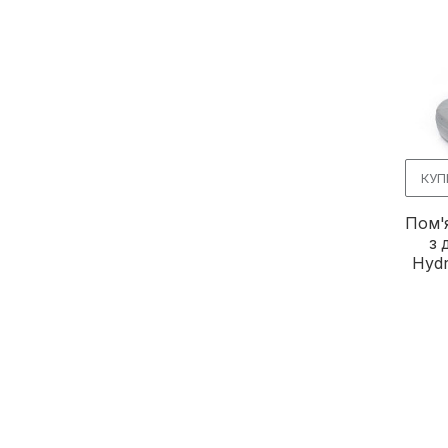
КУП
Пом'
з 
Hydr