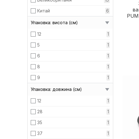
ва
Китай
6
PUM
Упаковка: висота (см)
12
1
5
1
6
1
8
1
9
1
Упаковка: довжина (см)
12
1
28
1
35
1
37
1