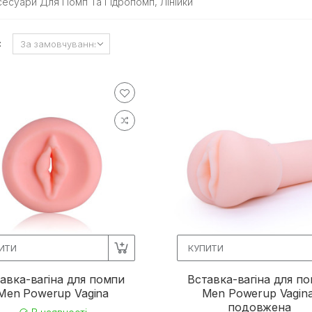
сесуари Для Помп Та Гідропомп, Лінійки
:
ИТИ
КУПИТИ
авка-вагіна для помпи
Вставка-вагіна для п
Men Powerup Vagina
Men Powerup Vagina
подовжена