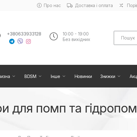
Про нас
Доставка і оплата
Порі
Search
+380633933128
10:00 - 19:00
Без вихiдних
лизна
BDSM
Інше
Новинки
Знижки
Акц
и для помп та гідропомп