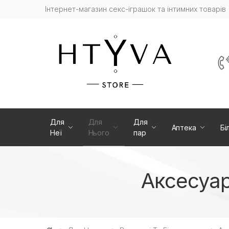
Інтернет-магазин cекс-іграшок та інтимних товарів
Для
Для
Для
Аптека
Бі
Неї
Нього
пар
Аксесуар