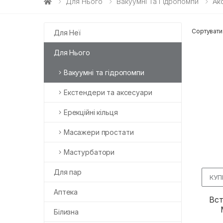
Для Нього
Вакуумні Та Гідропомпи
Ак
Сортувати
Для Неї
Для Нього
Вакуумні та гідропомпи
Екстендери та аксесуари
Ерекційні кільця
Масажери простати
Мастурбатори
Для пар
КУП
Аптека
Вст
Білизна