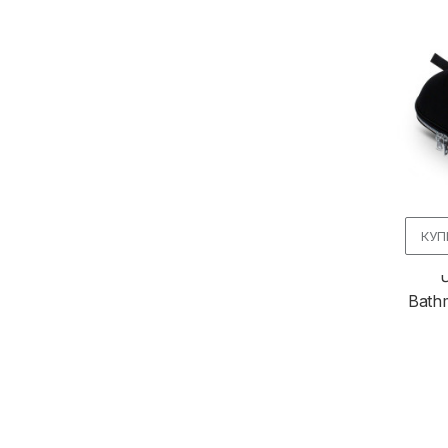
КУП
Ч
Bath