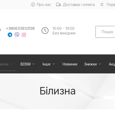
Про нас
Доставка і оплата
Порі
Search
+380633933128
10:00 - 19:00
Без вихiдних
лизна
BDSM
Інше
Новинки
Знижки
Акц
Білизна