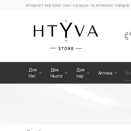
Інтернет-магазин cекс-іграшок та інтимних товарів
Для
Для
Для
Аптека
Бі
Неї
Нього
пар