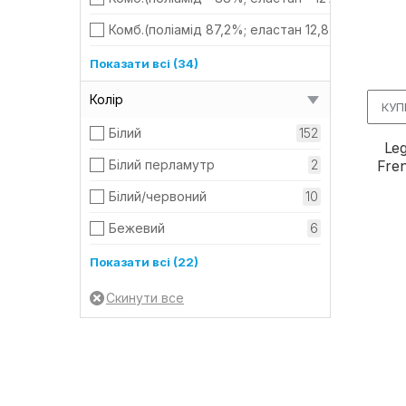
Leg Avenue (США)
305
Комб.(поліамід 87,2%; еластан 12,8%)
Moonlight (Іспанія)
14
Комб.(поліамід 91%; еластан 9%)
Показати всі (34)
Obsessive (Польща)
341
Комб.(поліамід 92%; еластан 8%)
Колір
КУП
Passion (Польща)
1362
Комб.(поліамід 94%; еластан 6%)
Білий
152
Leg
Penthouse (Німеччина)
266
Комб.(поліестер - 73%; еластан - 27%)
Fre
Білий перламутр
2
Комб.(поліестер 85%; еластан 10%; поліамід 
Білий/червоний
10
Комб.(поліуретан 60%; поліестер 40%)
Бежевий
6
Комбін. (бавовна 70% поліестер 25% спандек
Белый/синий
1
Показати всі (22)
Комбін. (бавовна 94%, еластан 6%)
Блакитний
1
Комбін. (бавовна 97%, спандекс 3%)
Блакитний перламутр
3
Комбін. (Нейлон 80%/еластан 20%)
Бордовий
1
Комбін. (Нейлон 90%/еластан 10%)
Бузковий
2