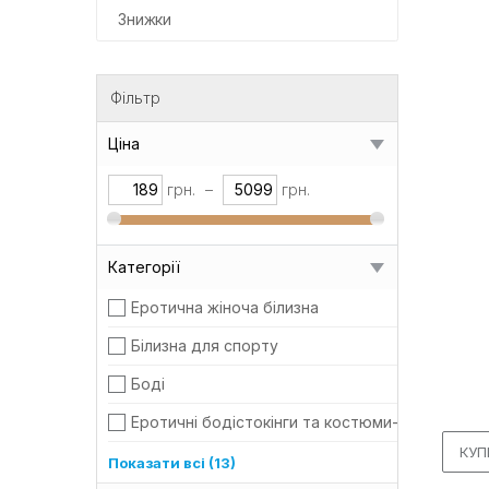
Знижки
Фільтр
Ціна
грн.
–
грн.
Категорії
Еротична жіноча білизна
284
Білизна для спорту
1
Боді
28
Еротичні бодістокінги та костюми-сітка
42
КУП
Комплекти
30
Показати всі (13)