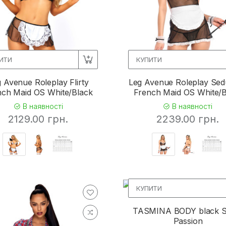
4
6
6
ИТИ
КУПИТИ
3
 Avenue Roleplay Flirty
Leg Avenue Roleplay Sed
19
nch Maid OS White/Black
French Maid OS White/B
5%)
9
В наявності
В наявності
2129.00 грн.
2239.00 грн.
48
с 5%)
1
120
1
КУПИТИ
4
TASMINA BODY black S
14
Passion