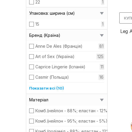
22
1
Упаковка: ширина (см)
КУП
15
1
Leg A
Бренд (Країна)
Anne De Ales (Франція)
81
Art of Sex (Україна)
125
Caprice Lingerie (Іспанія)
11
Casmir (Польща)
16
D&A (Україна)
165
Показати всі (10)
Dorcel (Франція)
5
Матеріал
Fashion Secret (Франція)
32
Комб.(нейлон - 88%; еластан - 12%)
Intt (Бразилія-Португалія)
2
Комб.(нейлон - 95%; еластан - 5%)
JSY (Китай)
249
Комб.(поліамід - 88%; еластан - 12%)