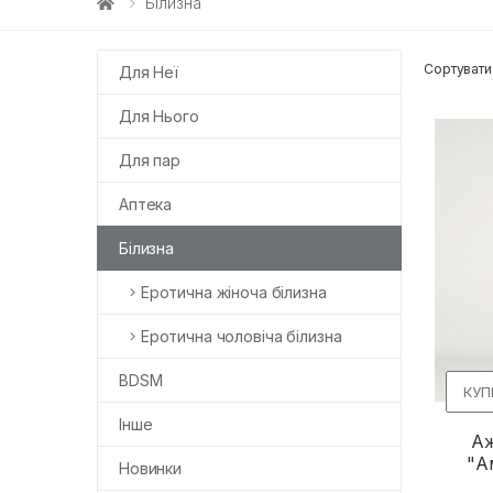
Білизна
Сортувати
Для Неї
Для Нього
Для пар
Аптека
Білизна
Еротична жіноча білизна
Еротична чоловіча білизна
BDSM
КУП
Інше
Аж
"А
Новинки