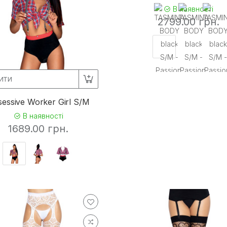
102
В наявності
2799.00 грн.
3
2
102
43
ИТИ
 5%)
8
essive Worker Girl S/M
71
В наявності
27
1689.00 грн.
8
3
16
 10%)
130
3