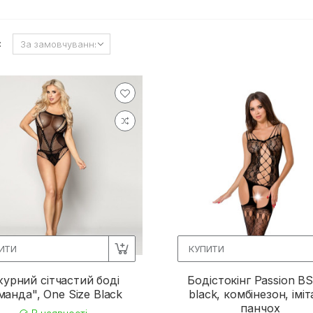
:
ИТИ
КУПИТИ
урний сітчастий боді
Бодістокінг Passion B
манда", One Size Black
black, комбінезон, іміт
панчох