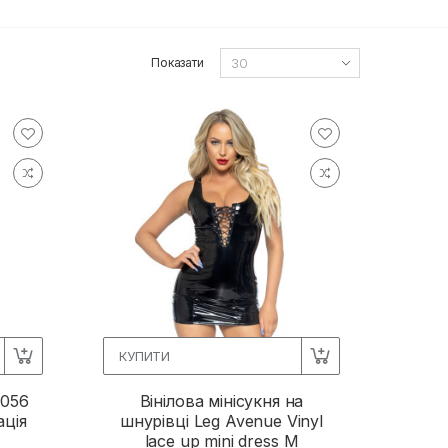
Показати
КУПИТИ
S056
Вінілова мінісукня на
ація
шнурівці Leg Avenue Vinyl
lace up mini dress M