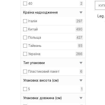
M/L
47
40
2
КУП
S
11
Країна надходження
Leg
S/L
43
Італія
297
S/M
232
Китай
490
S/M/L
235
Польща
427
XL
63
Тайвань
93
XS/L
1
Україна
286
XS/S
37
Тип упаковки
XXL
5
Пластиковий пакет
6
XXL/XXXL
97
Упаковка: висота (см)
Універсальний
16
5
1
Упаковка: довжина (см)