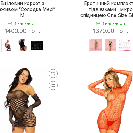
16
Вініловий корсет з
Еротичний комплект
еживом “Солодка Мері”
підв'язками і мікро
9
M
спідницею One Size B
В наявності
В наявності
8
1400.00 грн.
1379.00 грн.
74
9
91
61
3
48
4
7
17