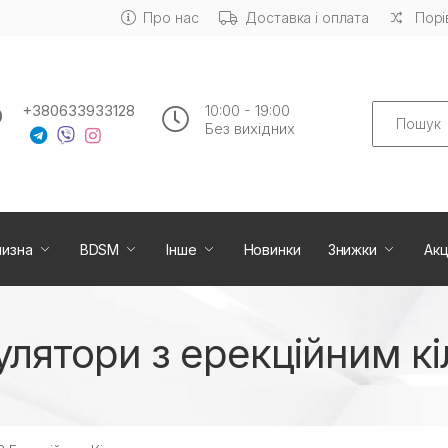
Про нас
Доставка і оплата
Порі
Search
+380633933128
10:00 - 19:00
Без вихiдних
лизна
BDSM
Інше
Новинки
Знижки
Акц
лятори з ерекційним к