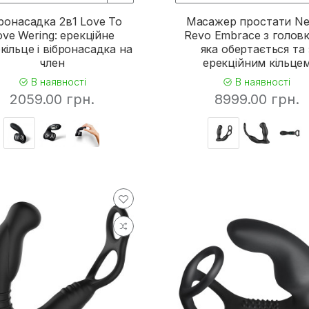
ронасадка 2в1 Love To
Масажер простати Ne
ove Wering: ерекційне
Revo Embrace з голов
кільце і вібронасадка на
яка обертається та 
член
ерекційним кільце
В наявності
В наявності
2059.00 грн.
8999.00 грн.