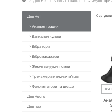
Для Неї
Анальні Іграшки
Стимулятори 
Сортувати
Для Неї
Анальні іграшки
Вагінальні кульки
Вібратори
Вібромасажери
Жіночі вакуумні помпи
Тренажери інтимних м'язів
Фалоімітатори та дилдо
КУП
Для Нього
Ана
Для пар