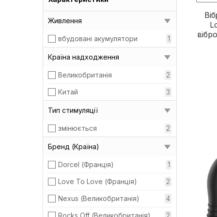
Віб
Живлення
L
вібро
вбудовані акумулятори
1
Країна надходження
Великобританія
2
Китай
3
Тип стимуляції
змінюється
2
Бренд (Країна)
Dorcel (Франція)
1
Love To Love (Франція)
2
Nexus (Великобританія)
4
Rocks Off (Великобританія)
2