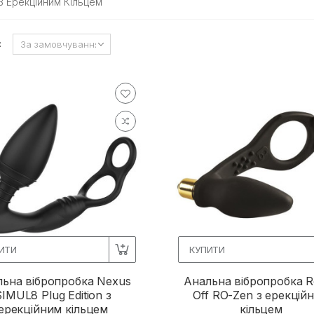
З Ерекційним Кільцем
:
ИТИ
КУПИТИ
льна вібропробка Nexus
Анальна вібропробка R
SIMUL8 Plug Edition з
Off RO-Zen з ерекцій
ерекційним кільцем
кільцем