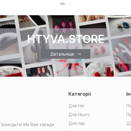
HTYVA.STORE
Детальніше
Категорії
І
Для Неї
Пи
Для Нього
Пр
Для пар
До
в Приходьте! Ми Вам завжди