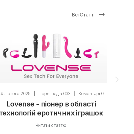
Всі Статті
24 лютого 2025
|
Переглядів 633
|
Коментарі 0
24 люто
Lovense - піонер в області
технологій еротичних іграшок
ко
Читати статтю