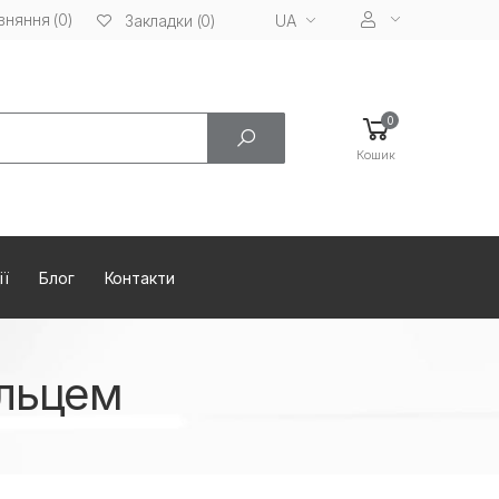
вняння (0)
UA
Закладки (0)
0
Кошик
ії
Блог
Контакти
ільцем