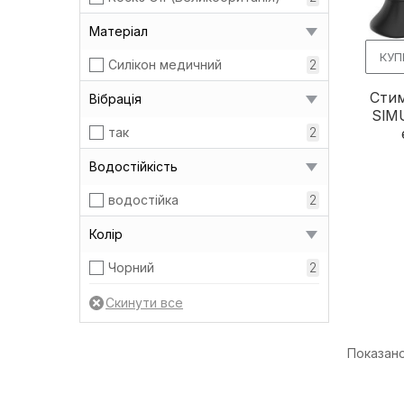
Матеріал
КУП
Силікон медичний
2
Стим
Вібрація
SIMU
так
2
Водостійкість
водостійка
2
Колір
Чорний
2
Показано 