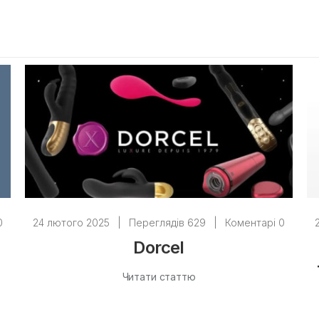
0
24 лютого 2025
|
Переглядів 629
|
Коментарі 0
Dorcel
Читати статтю