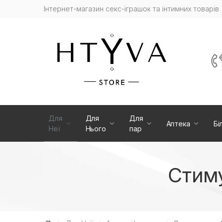
Інтернет-магазин cекс-іграшок та інтимних товарів
Для
Для
Для
Аптека
Бі
Неї
Нього
пар
Стиму