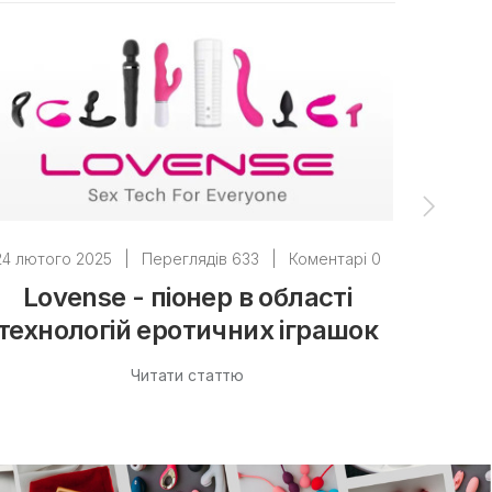
24 лютого 2025
|
Переглядів 633
|
Коментарі 0
24 люто
Lovense - піонер в області
технологій еротичних іграшок
ко
Читати статтю