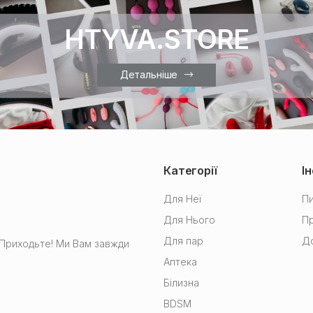
HTYVA.STORE
Детальніше
Категорії
І
Для Неї
Пи
Для Нього
Пр
Для пар
До
в Приходьте! Ми Вам завжди
Аптека
Білизна
BDSM