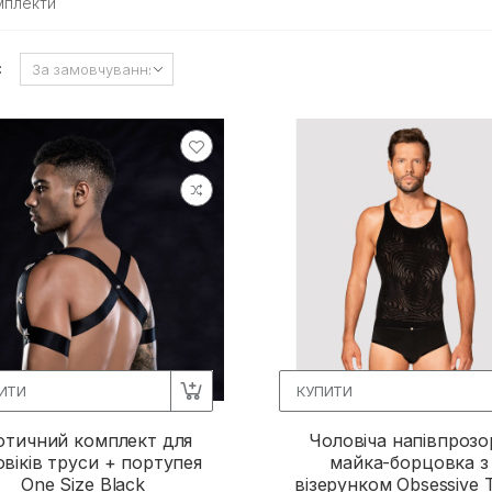
мплекти
:
ИТИ
КУПИТИ
отичний комплект для
Чоловіча напівпрозо
овіків труси + портупея
майка-борцовка з
One Size Black
візерунком Obsessive 