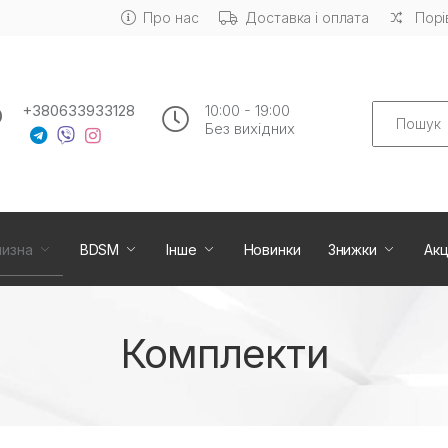
Про нас
Доставка і оплата
Порі
Search
+380633933128
10:00 - 19:00
Без вихiдних
лизна
BDSM
Інше
Новинки
Знижки
Акц
Комплекти