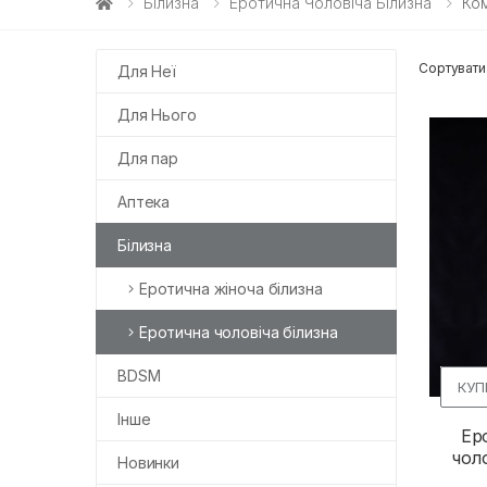
Білизна
Еротична Чоловіча Білизна
Ко
Сортувати
Для Неї
Для Нього
Для пар
Аптека
Білизна
Еротична жіноча білизна
Еротична чоловіча білизна
BDSM
КУП
Інше
Ер
чол
Новинки