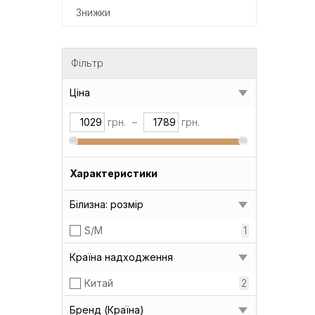
Знижки
Фільтр
Ціна
грн.
–
грн.
Характеристики
Білизна: розмір
S/M
1
Країна надходження
Китай
2
Бренд (Країна)