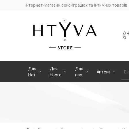
Інтернет-магазин cекс-іграшок та інтимних товарів
Для
Для
Для
Аптека
Бі
Неї
Нього
пар