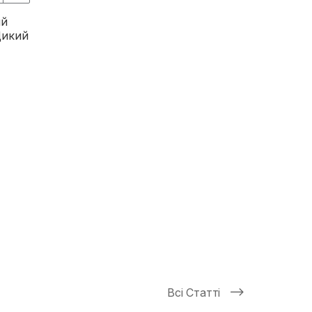
ий
Дикий
Всі Статті