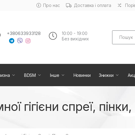
Про нас
Доставка і оплата
Порі
Search
+380633933128
10:00 - 19:00
Без вихiдних
лизна
BDSM
Інше
Новинки
Знижки
Акц
ної гігієни спреї, пінки