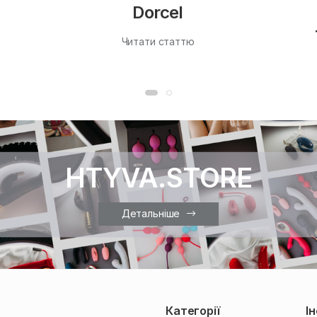
Dorcel
Читати статтю
HTYVA.STORE
Детальніше
Категорії
І