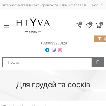
Інтернет-магазин cекс-іграшок та інтимних товарів
Iнфо
0
0
0
Toggle mobile menu
+380633933128
Search
Для грудей та сосків