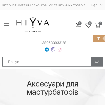
Інтернет-магазин cекс-іграшок та інтимних товарів
Iнфо
0
0
0
Toggle mobile menu
+380633933128
Search
Аксесуари для
мастурбаторів